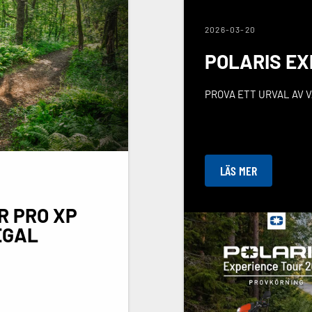
2026-03-20
POLARIS EX
PROVA ETT URVAL AV 
LÄS MER
R PRO XP
EGAL