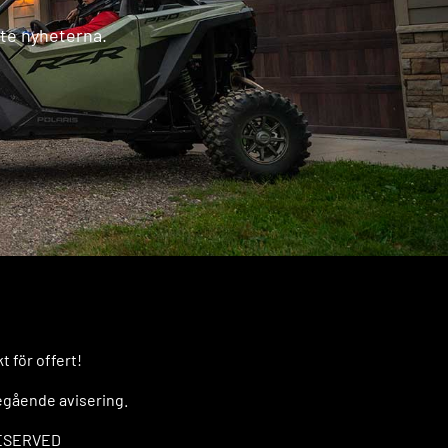
ste nyheterna.
 för offert!
regående avisering.
RESERVED