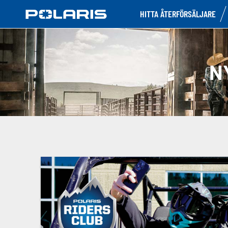
HITTA ÅTERFÖRSÄLJARE
N