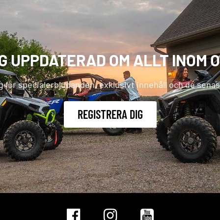
IG UPPDATERAD OM ALLT INOM 
g för specialerbjudanden, exklusivt innehåll och de sena
REGISTRERA DIG