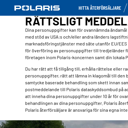
HITTA ÅTERFÖRSÄLJARE
RÄTTSLIGT MEDDE
Dina personuppgifter kan för ovannämnda ändamål ko
med stöd av USA
:
s och/eller andra länders lagstift
marknadsföringstjänster med säte utanför EU/EES 
för överföring av personuppgifter till tredjeländer f
företagen inom Polaris-koncernen samt din lokala Pol
Du har rätt att få tillgång till, erhålla rättelse ell
personuppgifter, rätt att lämna in klagomål till den
samtycke baserade behandling som skett innan samtyck
postmeddelande till Polaris dataskyddsombud på ad
att inneha dina personuppgifter under 10 år för ovan 
behandlingen av dina personuppgifter. Polaris återförs
Polaris återförsäljare är ansvariga för sina egna int