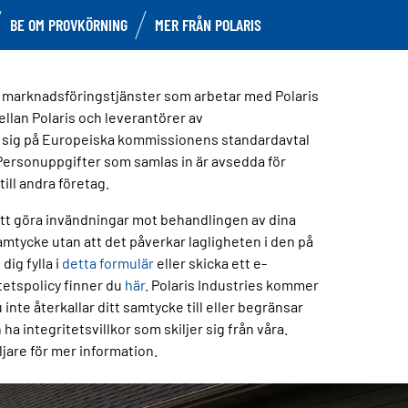
BE OM PROVKÖRNING
MER FRÅN POLARIS
v marknadsföringstjänster som arbetar med Polaris
llan Polaris och leverantörer av
r sig på Europeiska kommissionens standardavtal
t. Personuppgifter som samlas in är avsedda för
ill andra företag.
tt att göra invändningar mot behandlingen av dina
samtycke utan att det påverkar lagligheten i den på
ig fylla i
detta formulär
eller skicka ett e-
etspolicy finner du
här
. Polaris Industries kommer
nte återkallar ditt samtycke till eller begränsar
ha integritetsvillkor som skiljer sig från våra.
ljare för mer information.