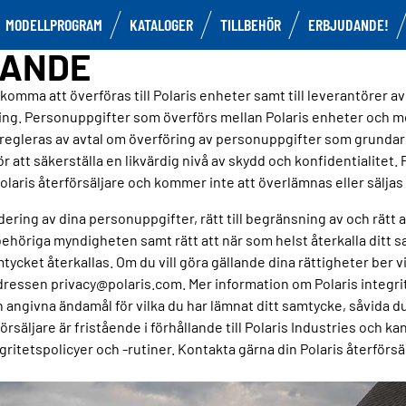
MODELLPROGRAM
KATALOGER
TILLBEHÖR
ERBJUDANDE!
LANDE
mma att överföras till Polaris enheter samt till leverantörer a
ning. Personuppgifter som överförs mellan Polaris enheter och me
regleras av avtal om överföring av personuppgifter som grunda
ör att säkerställa en likvärdig nivå av skydd och konfidentialite
aris återförsäljare och kommer inte att överlämnas eller säljas t
er radering av dina personuppgifter, rätt till begränsning av och rä
 behöriga myndigheten samt rätt att när som helst återkalla ditt 
et återkallas. Om du vill göra gällande dina rättigheter ber vi d
ressen privacy@polaris.com. Mer information om Polaris integrit
angivna ändamål för vilka du har lämnat ditt samtycke, såvida du i
äljare är fristående i förhållande till Polaris Industries och kan 
egritetspolicyer och -rutiner. Kontakta gärna din Polaris återförsä